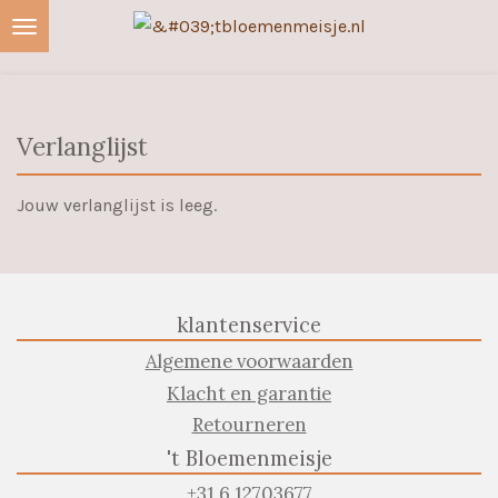
Ga
direct
naar
de
Verlanglijst
hoofdinhoud
Jouw verlanglijst is leeg.
klantenservice
Algemene voorwaarden
Klacht en garantie
Retourneren
't Bloemenmeisje
+31 6 12703677