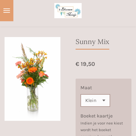
Ga
direct
naar
de
hoofdinhoud
Sunny Mix
€ 19,50
Maat
Boeket kaartje
Indien je voor nee kiest
wordt het boeket